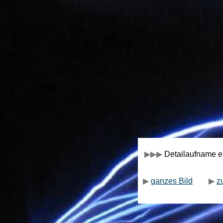
▶
▶
▶
Detailaufname e
▶
ganzes Bild
▶
z