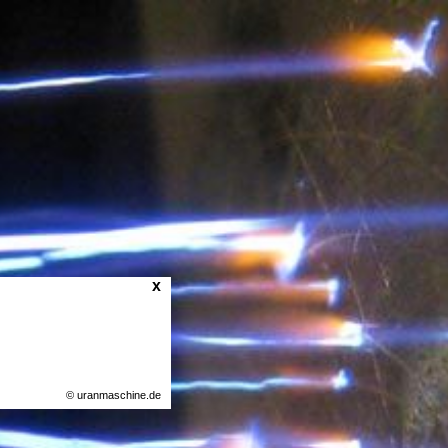
x
© uranmaschine.de