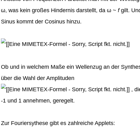
ω, was kein großes Hindernis darstellt, da ω ~
f
gilt. Un
Sinus kommt der Cosinus hinzu.
Ob und in welchem Maße ein Wellenzug an der Synthese
über die Wahl der Amplituden
, d
-1 und 1 annehmen, geregelt.
Zur Fouriersythese gibt es zahlreiche Applets: