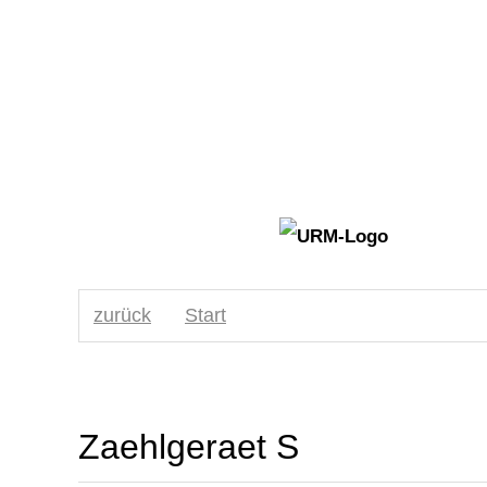
zurück
Start
Zaehlgeraet S