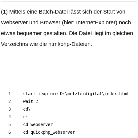
(1) Mittels eine Batch-Datei lässt sich der Start von
Webserver und Browser (hier: InternetExplorer) noch
etwas bequemer gestalten. Die Datei liegt im gleichen
Verzeichns wie die html/php-Dateien.
   1     start iexplore D:\metzlerdigital\index.html 

   2     wait 2 

   3     cd\

   4     c: 

   5     cd webserver

   6     cd quickphp_webserver
