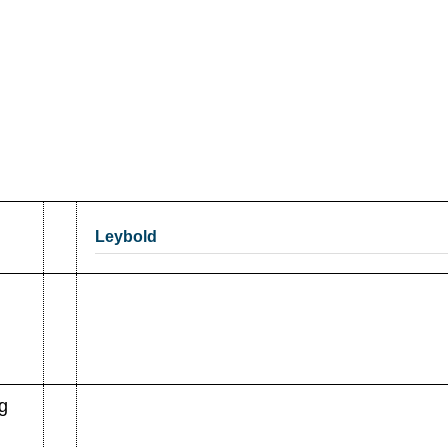
Leybold
g