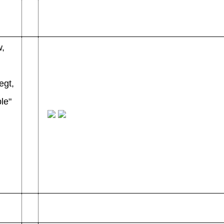
w,
egt,
ble"