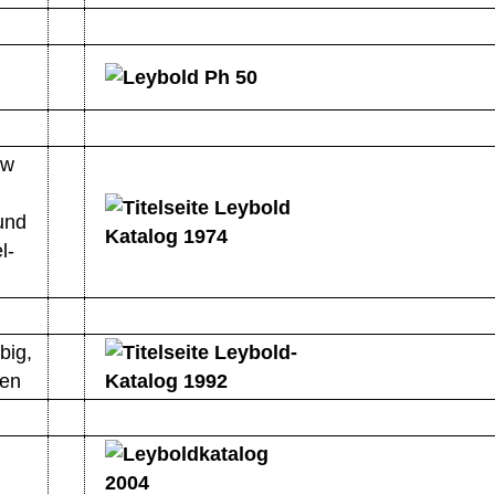
/w
und
l-
big,
ten