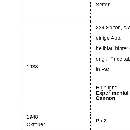
Seiten
234 Seiten, s/
einige Abb.
hellblau hinterl
engl. "Price ta
1938
in
RM
Highlight:
Experimental
Cannon
1948
Ph 2
Oktober