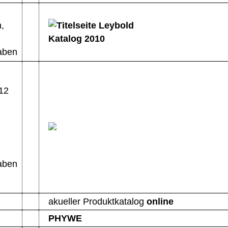
,
aben
12
aben
akueller Produktkatalog
online
PHYWE