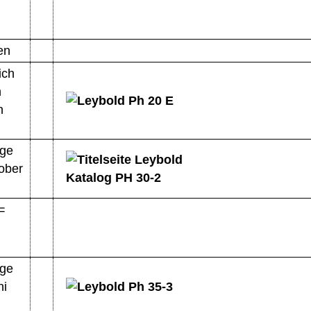
en
ich
h
h
age
ober
=
age
ni