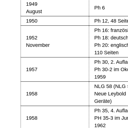
1949
Ph 6
August
1950
Ph 12, 48 Seit
Ph 16: französ
1952
Ph 18: deutsc
November
Ph 20: englisc
110 Seiten
Ph 30, 2. Aufl
1957
Ph 30-2 im Ok
1959
NLG 58 (NLG 
1958
Neue Leybold
Geräte)
Ph 35, 4. Aufl
1958
PH 35-3 im Ju
1962