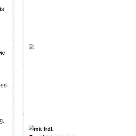
is
wie
099-
g,